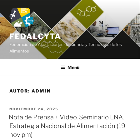
Saltar
al
contenido
FEDALCYTA
Federación de Asociaciones de Ciencia y Tecnología de los
Alimentos
Menú
AUTOR:
ADMIN
PUBLICADO
NOVIEMBRE 24, 2025
EL
Nota de Prensa + Vídeo. Seminario ENA.
Estrategia Nacional de Alimentación (19
nov pm)