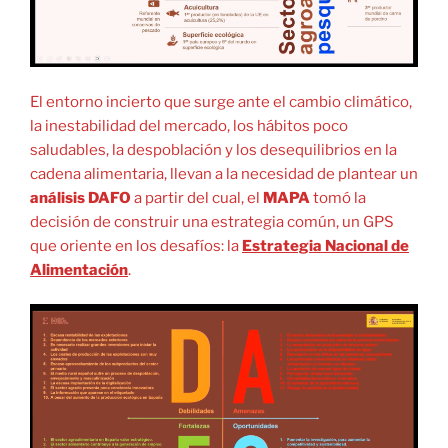
El entorno incierto que surge ante el cambio climático,
la inestabilidad del mercado, los hábitos poco
saludables, la despoblación y los desequilibrios en la
cadena alimentaria, llevan a la necesidad de plantear un
análisis DAFO
a partir del cual, el
MAPA
tomó la
decisión de construir una estrategia común, un GPS
que oriente en los desafíos: la
Estrategia Nacional de
Alimentación
.