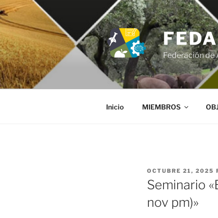
Saltar
al
contenido
FEDA
Federación de 
Inicio
MIEMBROS
OB
PUBLICADO
OCTUBRE 21, 2025
EL
Seminario «
nov pm)»