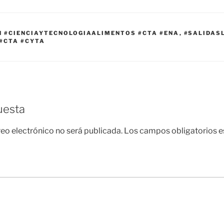
N #CIENCIAYTECNOLOGIAALIMENTOS #CTA #ENA
,
#SALIDAS
#CTA #CYTA
uesta
reo electrónico no será publicada.
Los campos obligatorios 